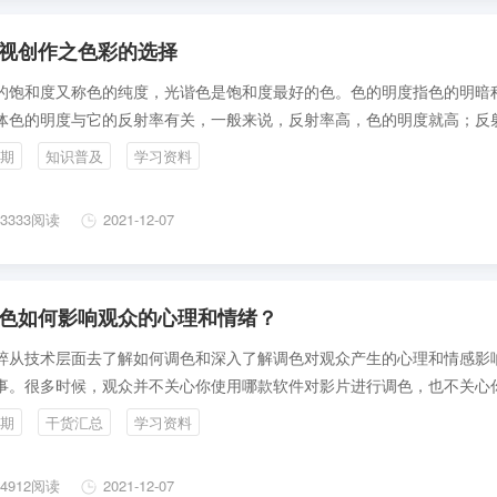
视创作之色彩的选择
的饱和度又称色的纯度，光谐色是饱和度最好的色。色的明度指色的明暗
体色的明度与它的反射率有关，一般来说，反射率高，色的明度就高；反
，色的明度就低。色的饱和度越好明度越高、越鲜艳，对人的视觉刺激就
期
知识普及
学习资料
以往往显得热烈；相反，色的饱和度差、明度低，对人的视觉刺激也就弱
往也显得平和或沉静。
3333阅读
2021-12-07
色如何影响观众的心理和情绪？
粹从技术层面去了解如何调色和深入了解调色对观众产生的心理和情感影
事。很多时候，观众并不关心你使用哪款软件对影片进行调色，也不关心
少时间去画遮罩窗口和跟踪。观众真正关心的是你的调色，给他们带来的
期
干货汇总
学习资料
受。
4912阅读
2021-12-07