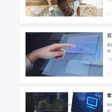
百
爆
例
文
后
中
零
剪
的