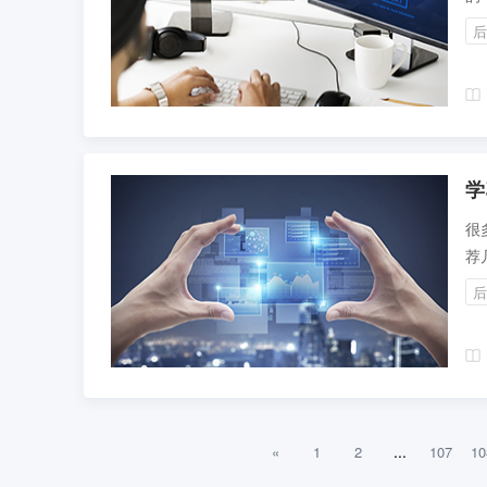
的
后
片
学
很
荐
我
后
维
象
并
真
...
«
1
2
107
10