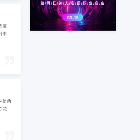
程度，
射率
越大，
，所以
响是两
你花了
情绪和