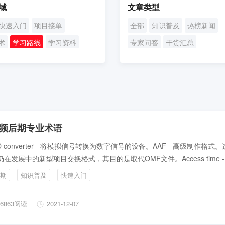
域
文章类型
快速入门
项目接单
全部
知识普及
热榜新闻
术
学习路线
学习资料
专家问答
干货汇总
略
频后期专业术语
/D converter - 将模拟信号转换为数字信号的设备。AAF - 高级制作格式
仍在发展中的新型项目交换格式，其目的是取代OMF文件。Access time -
检索、读取视频或声音所需要的访问时间，访问的目标可以是硬盘、记录
期
知识普及
快速入门
的磁带，或者其他形式的声音资料库等。
6863阅读
2021-12-07