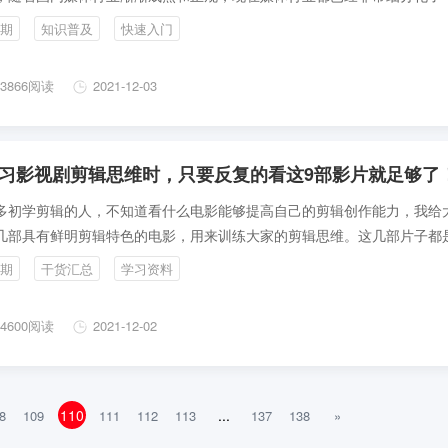
部门不同的岗位也对应不同的技能，比如，前期：导演、摄像、灯光、道
期
知识普及
快速入门
等。后期大概可以分：剪辑、包装、特效、调色以及平面。
3866阅读
2021-12-03
习影视剧剪辑思维时，只要反复的看这9部影片就足够了
多初学剪辑的人，不知道看什么电影能够提高自己的剪辑创作能力，我给
几部具有鲜明剪辑特色的电影，用来训练大家的剪辑思维。这几部片子都
挑选过的，在某个知识点具有代表性的片子，适合大家反复的观看，学习
期
干货汇总
学习资料
，其实就是看多电影，把里面的剪辑技巧形成肌肉记忆，让大脑有潜意识
，这样在不知不觉中就培养起来了自己的剪辑思维，导演思维，影像创作
4600阅读
2021-12-02
且看电影即能放松娱乐自己，又学习到了影视创作知识，在电脑上看又不
是轻松又愉悦的学习方法。
110
...
8
109
111
112
113
137
138
»