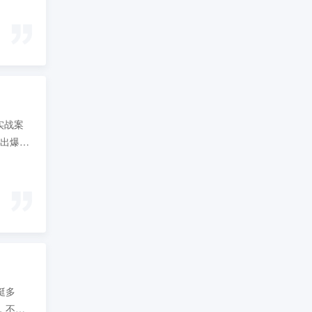
实战案
写出爆款
过，其
挺多
，不同