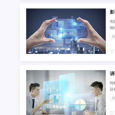
影
色
物
低
后
所
往
调
纯
回
多
后
感