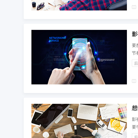
影
要
节
影
后
想
影
要
其
后