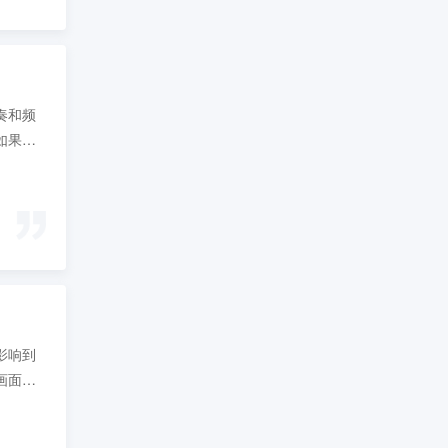
奏和频
如果一
直觉地
影响到
画面的
的物质