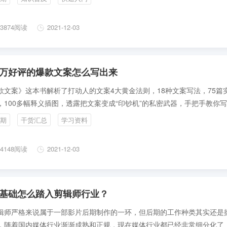
3874阅读
2021-12-03
万好评的爆款文案怎么写出来
款文案》这本书解析了打动人的文案4大黄金法则，18种文案写法，75篇
，100多幅释义插图，透露把文案变成“印钞机”的私密武器，手把手教你
案。书籍推荐：该书主要针对的是商业文案的写作套路，很多大咖都推荐
期
干货汇总
学习资料
的内容无论是对影视工作还是平面工作，亦或是销售工作都非常有用。
4148阅读
2021-12-03
基础怎么踏入剪辑师行业？
辑师严格来说属于一部影片后期制作的一环，但后期的工作种类其实还是
，随着国内媒体行业渐渐成熟和正规，现在媒体行业都已经非常细分化了