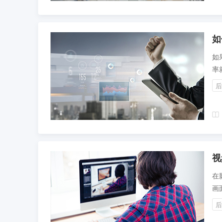
如
如
率
个
后
发
视
在
画
拍
后
手