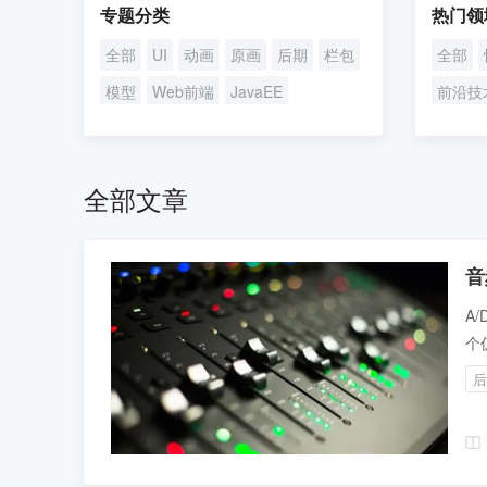
专题分类
热门领
全部
UI
动画
原画
后期
栏包
全部
模型
Web前端
JavaEE
前沿技
UI/UE设计
短视频
求职攻
全部文章
音
A
个
中
后
像