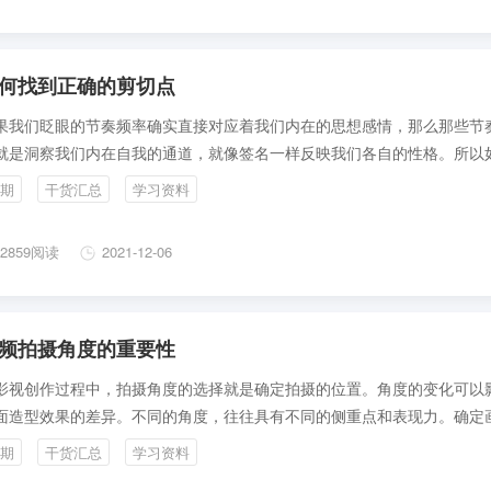
何找到正确的剪切点
果我们眨眼的节奏频率确实直接对应着我们内在的思想感情，那么那些节
就是洞察我们内在自我的通道，就像签名一样反映我们各自的性格。所以
演员能成功地把自己投射到角色的情感思绪中，那么她的眨眼会自然地、
期
干货汇总
学习资料
生在角色在真实生活中该眨眼的时刻。
2859阅读
2021-12-06
频拍摄角度的重要性
影视创作过程中，拍摄角度的选择就是确定拍摄的位置。角度的变化可以
面造型效果的差异。不同的角度，往往具有不同的侧重点和表现力。确定
摄角度是画面内容、各种构图因素综合物化的决定性过程，这个过程涉及
期
干货汇总
学习资料
段主要包括影视动画的拍摄方向、拍摄高度等内容。