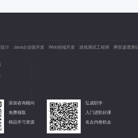
I设计
Java企业级开发
Web前端开发
游戏测试工程师
网安渗透测
题
用
添加咨询顾问
弘成职学
免费领取
入门进阶好课
精品学习资源
名企内推机会