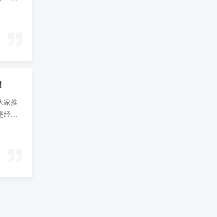
具、制
！
大家推
是经过
剪辑思
的印
思维。
花钱，