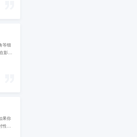
角等细
在影视
如果你
对性对