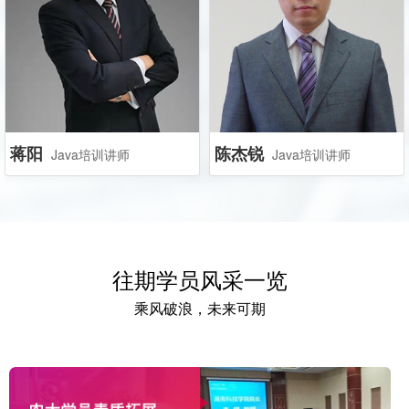
Java、Vue、AngularJs等
中心数据平台负责人，精通
主流技术
Java语言，数据库，JVM优
化，高并发处理
陈杰锐
蒋阳
Java培训讲师
Java培训讲师
陈杰锐
蒋阳
Java培训讲师
Java培训讲师
湘潭大学、高级软件工程
14年行业经验,高级软件工
往期学员风采一览
师，全栈工程师。曾任职于
程师，历任程序员，项目经
美的集团、奥奇丽集团IT部
理，产品经理，技术总监，
乘风破浪，未来可期
负责软件产品设计、研发。
Java讲师等职。精通java全
精通Java、数据库、前端相
栈式开发。精通MySQL、
关技术，从事大学生教育多
Oracle、SQL server等数，
年。