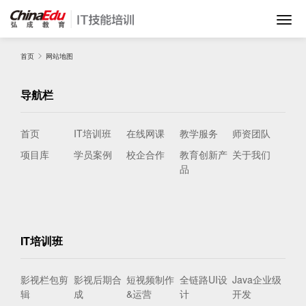
首页
首页
网站地图
导航栏
IT培训班
首页
IT培训班
在线网课
教学服务
师资团队
在线网课
项目库
学员案例
校企合作
教育创新产
关于我们
品
教学服务
师资团队
IT培训班
项目库
影视栏包剪
影视后期合
短视频制作
全链路UI设
Java企业级
辑
成
&运营
计
开发