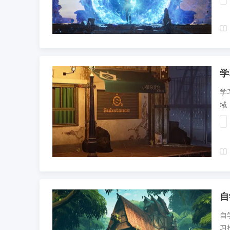
学
学
域
有
自
自
习