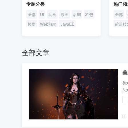
专题分类
热门领
全部
UI
动画
原画
后期
栏包
全部
模型
Web前端
JavaEE
前沿技
UI/UE设计
短视频
求职攻
全部文章
美
美
艺