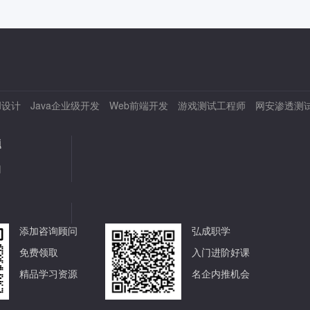
I设计
Java企业级开发
Web前端开发
游戏测试工程师
网安渗透测
题
用
添加咨询顾问
弘成职学
免费领取
入门进阶好课
精品学习资源
名企内推机会