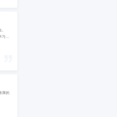
合。
学习能
浓厚的