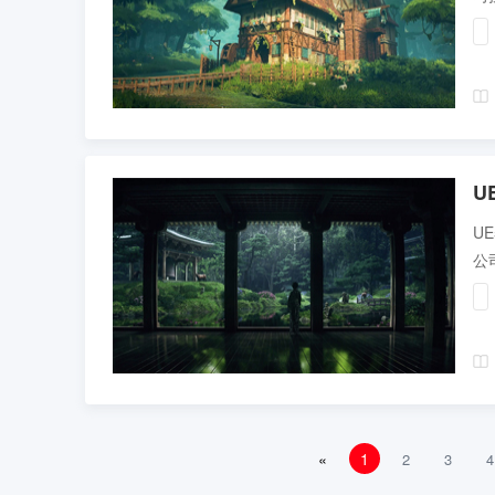
U
U
公
«
1
2
3
4