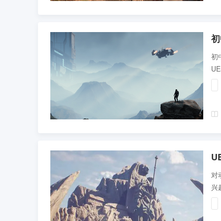
初
初
U
力
U
对
兴