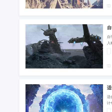
自
自
入
适
适
计