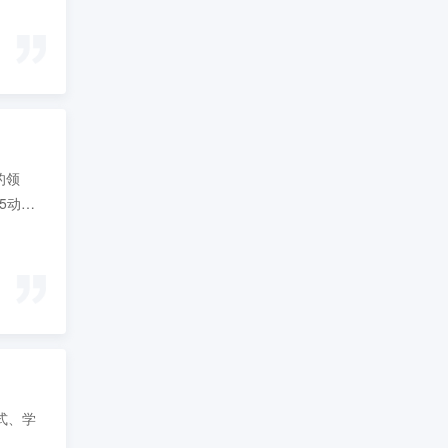
的领
5动画
。
式、学