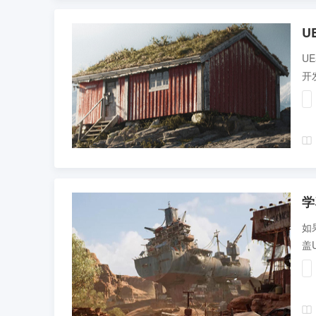
U
U
开
U
学
如
盖
供