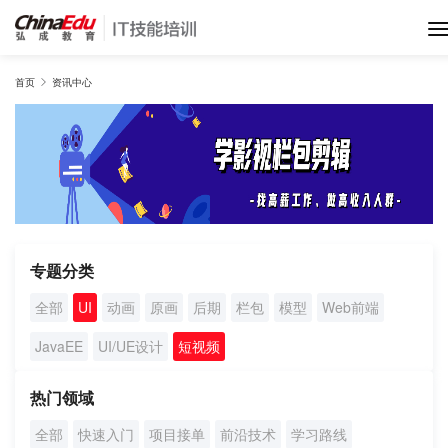
首页
首页
资讯中心
IT培训班
在线网课
教学服务
专题分类
全部
UI
动画
原画
后期
栏包
模型
Web前端
师资团队
JavaEE
UI/UE设计
短视频
项目库
热门领域
全部
快速入门
项目接单
前沿技术
学习路线