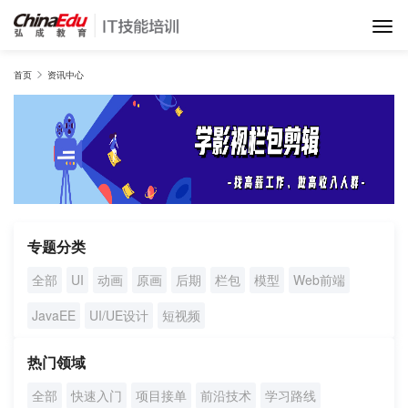
首页
首页
资讯中心
IT培训班
在线网课
教学服务
专题分类
全部
UI
动画
原画
后期
栏包
模型
Web前端
师资团队
JavaEE
UI/UE设计
短视频
项目库
热门领域
全部
快速入门
项目接单
前沿技术
学习路线