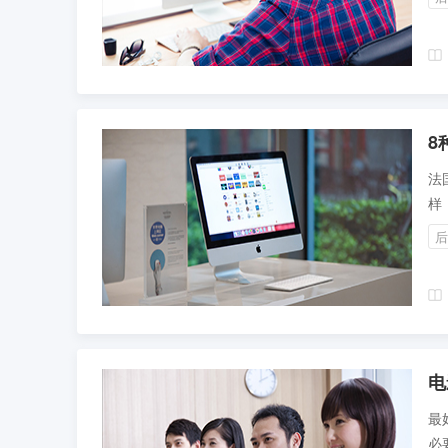
8
法
样
一
后
电
最
必