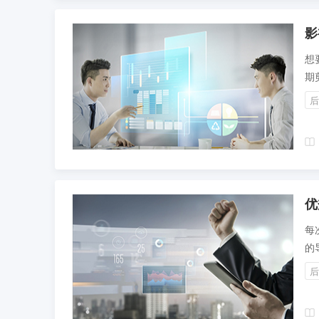
影
想
期
问
后
优
每
的
辑
后