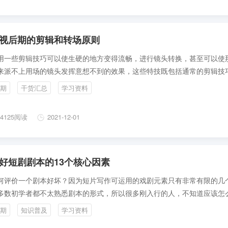
视后期的剪辑和转场原则
用一些剪辑技巧可以使生硬的地方变得流畅，进行镜头转换，甚至可以使
来派不上用场的镜头发挥意想不到的效果，这些特技既包括通常的剪辑技
非常规的剪辑方法。
期
干货汇总
学习资料
4125阅读
2021-12-01
好短剧剧本的13个核心因素
何评价一个剧本好坏？因为短片写作可运用的戏剧元素只有非常有限的几
多数初学者都不太熟悉剧本的形式，所以很多刚入行的人，不知道应该怎
一个优秀的短片剧本。其实，剧本的写作可以很简单，这个过程其实也是
期
知识普及
学习资料
程、发现的过程和使故事具体化的过程，看着故事被创作出来是一种令人