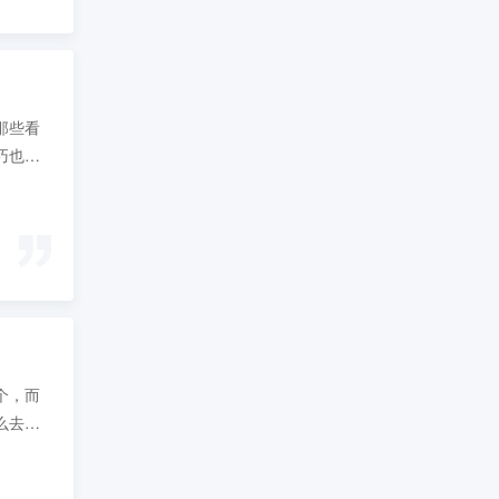
那些看
巧也包
个，而
么去写
研究的
激动的