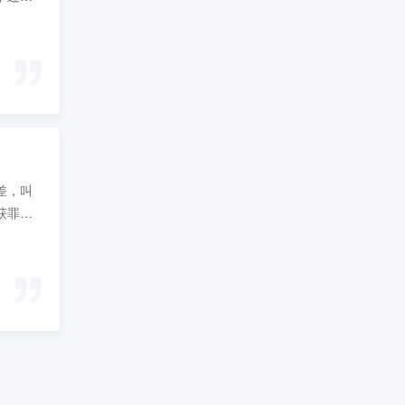
差，叫
获罪被
在他们
了影调
对曲面