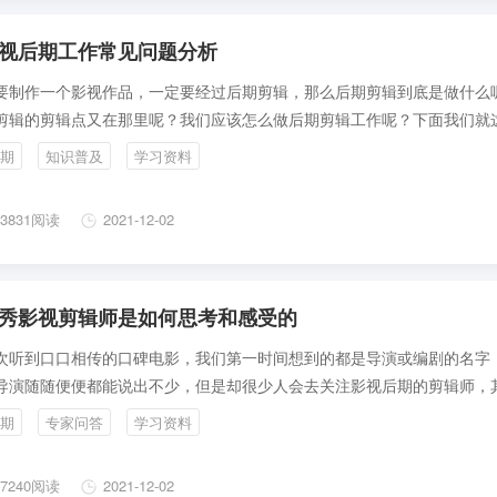
视后期工作常见问题分析
要制作一个影视作品，一定要经过后期剪辑，那么后期剪辑到底是做什么
剪辑的剪辑点又在那里呢？我们应该怎么做后期剪辑工作呢？下面我们就
题一一展开分析和讨论。
期
知识普及
学习资料
3831阅读
2021-12-02
秀影视剪辑师是如何思考和感受的
次听到口口相传的口碑电影，我们第一时间想到的都是导演或编剧的名字
导演随随便便都能说出不少，但是却很少人会去关注影视后期的剪辑师，
师在影视后期中占据相当重要的位置，但很多时候却会被忽视。
期
专家问答
学习资料
7240阅读
2021-12-02