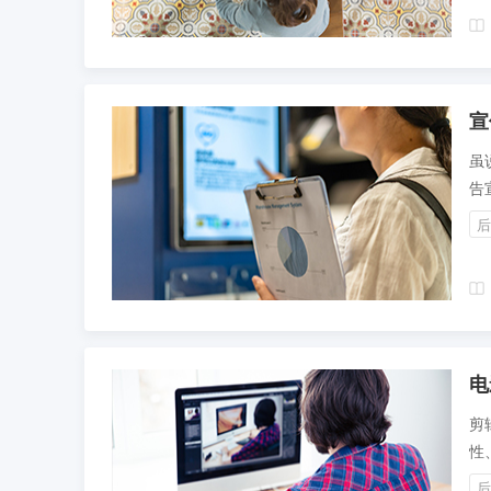
体
宣
虽
告
广
后
A
呢
学
电
剪
性
后