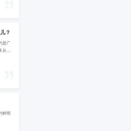
儿？
的是广
多从事
了一点
思维教程
该怎么
的鲜明