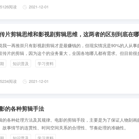
验。
5126阅读
2021-12-01
传片剪辑思维和影视剧剪辑思维，这两者的区别到底在哪
说我一再推崇只有影视剧剪辑才是最赚钱的，但现实情况是90%的人从事
宣传片的剪辑，因为这个的业务量大，全国各地哪儿都有需求。但目前很
告宣传片剪辑的人，只是熟练操作了剪辑软件PR、FCPX而已，有的再学
期
知识普及
学习资料
E C4D，剪辑创作的技能全靠自己摸索，没有人指路，网上搜索到的剪辑
，大部分都是碎片化的源自于电影剪辑，自己一时半会的用不到，不知道
5234阅读
2021-12-01
习进步，所以就很苦恼。
影的各种剪辑手法
辑的各种处理方法及其规律。电影的剪辑手段，主要是为了保证人物刻画
、故事情节的连贯性、时间空间关系的合理性、节奏处理的准确性。
期
知识普及
学习资料