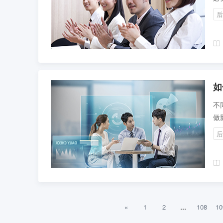
剪
后
如
不
做
关
后
身
元
构
...
«
1
2
108
10