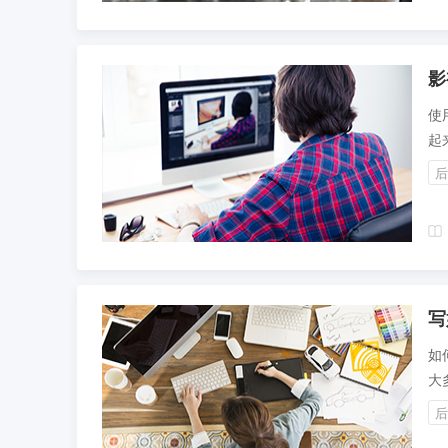
影
使
起
括
后
写
如
大
出
后
过