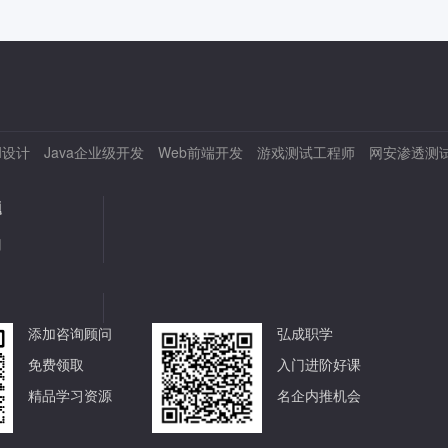
I设计
Java企业级开发
Web前端开发
游戏测试工程师
网安渗透测
题
用
添加咨询顾问
弘成职学
免费领取
入门进阶好课
精品学习资源
名企内推机会