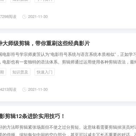
7298阅读
2021-11-30
种大师级剪辑，带你重刷这些经典影片
国电影符号学宗师麦茨认为“电影符号系统与语言系统本质相似”，正如学
，电影也有一套独特的语法体系。剪辑师通过运用使用各种剪辑语法，最
个连贯流畅、含义明确、主题鲜明并有艺术感染力的电影作品。
期
知识普及
快速入门
4213阅读
2021-11-30
影剪辑12条进阶实用技巧！
好的方法即剪辑紧张场面但不使之过分剪短。这意味着需要剪辑掉演员对
要的停顿。缩短每句中间的空白部分，甚至可以减去冗长不重要的对话。