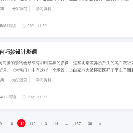
去对话前，请先征求导演的意见。
期
专家问答
学习资料
5081阅读
2021-11-30
何巧妙设计影调
同亮度的景物会形成有明暗差异的影像，这些明暗差异所产生的黑白灰级
影调。《大宅门》中有这样一个场景，当白家老大被怀疑医死了平主子而
进大牢，白家一家老小聚集在房间里商量对策时，外面的光线通过窗格照
期
知识普及
学习资料
上，在他们身上留下了一格格的斑驳阴影。导演在这里就非常巧妙地运用
素来表现他们一家此时一筹莫展的心情，投影对表现空间时间环境气氛，
4222阅读
2021-11-29
终都起着重要作用。
111
...
9
110
112
113
114
137
138
»