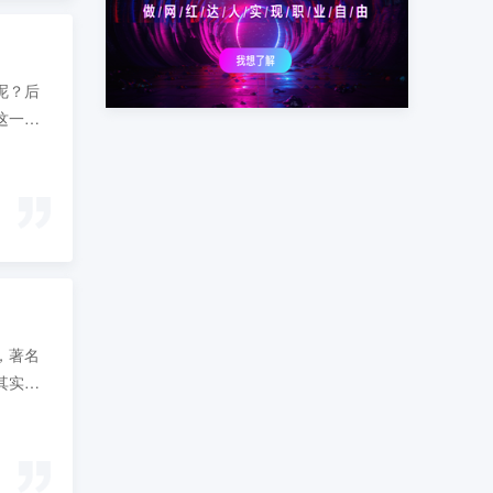
呢？后
这一些
，著名
其实剪