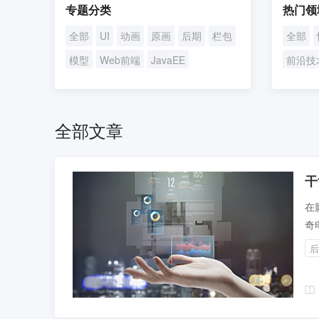
专题分类
热门领
全部
UI
动画
原画
后期
栏包
全部
模型
Web前端
JavaEE
前沿技
UI/UE设计
短视频
求职攻
全部文章
干
在
奇
讲
后