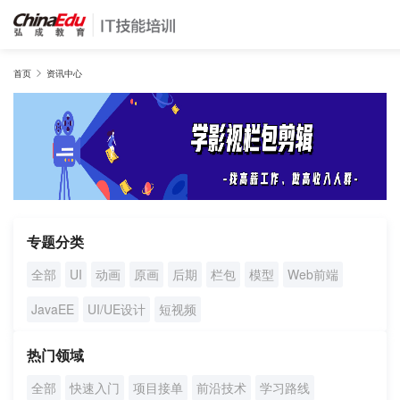
首页
首页
资讯中心
IT培训班
在线网课
教学服务
专题分类
全部
UI
动画
原画
后期
栏包
模型
Web前端
师资团队
JavaEE
UI/UE设计
短视频
项目库
热门领域
全部
快速入门
项目接单
前沿技术
学习路线