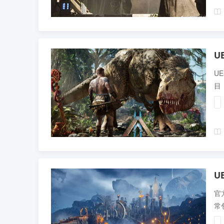
U
U
目
U
官
常