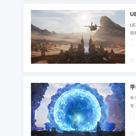
U
U
游
时
学
学
专
编