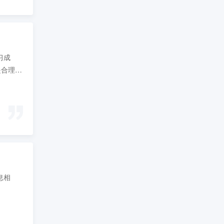
习成
是合理的
息相