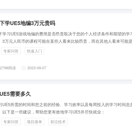
下学UE5地编3万元贵吗
下学习UE5游戏地编的费用是否昂贵取决于您的个人经济条件和期望的学
。3万元人民币的课程可能在某些人看来比较昂贵，而在其他人看来可能
资。在决定是否参加这个课程之前，请务必进行以下考虑：
专家问答
快速入门
2798阅读
2023-09-07
UE5需要多久
习UE5所需的时间和您之前的经验、学习效率以及每周投入的学习时间息
。以下是一些建议，帮助您更有效地学习UE5并尽快就业：
专家问答
项目接单
前沿技术