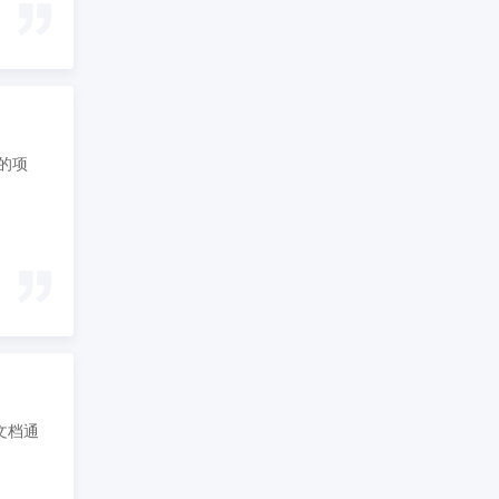
型的项
文档通