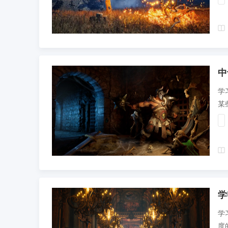
中
学
某
学
学
度