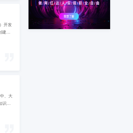
5）开发
创建实
高中、大
知识和