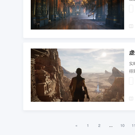
虚
实
得
...
«
1
2
10
1