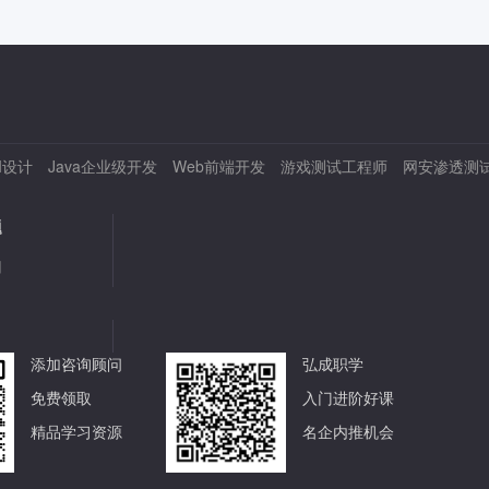
I设计
Java企业级开发
Web前端开发
游戏测试工程师
网安渗透测
题
用
添加咨询顾问
弘成职学
免费领取
入门进阶好课
精品学习资源
名企内推机会