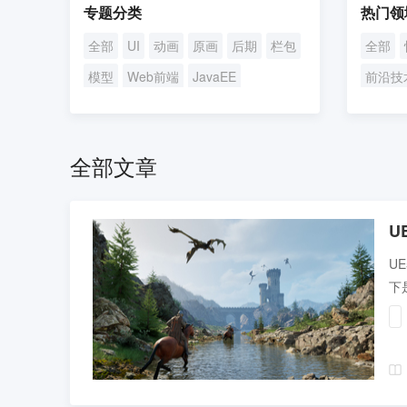
专题分类
热门领
全部
UI
动画
原画
后期
栏包
全部
模型
Web前端
JavaEE
前沿技
UI/UE设计
短视频
求职攻
全部文章
U
U
下