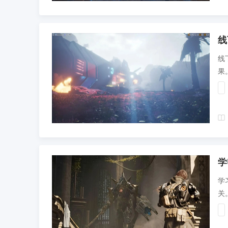
线
线
果
投
学
学
关