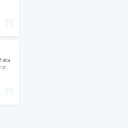
染领域
性能。