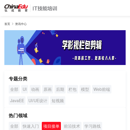
首页
首页
资讯中心
IT培训班
在线网课
教学服务
专题分类
全部
UI
动画
原画
后期
栏包
模型
Web前端
师资团队
JavaEE
UI/UE设计
短视频
项目库
热门领域
全部
快速入门
项目接单
前沿技术
学习路线