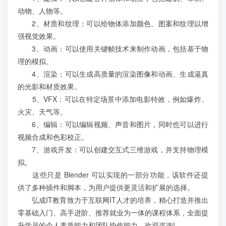
学员案例
动物、人物等。
2、材质和纹理：可以给物体添加颜色、图案和纹理以增
人才培养
强视觉效果。
3、动画：可以使用关键帧技术来制作动画，包括基于物
理的模拟。
教育创新产品
4、渲染：可以生成高质量的渲染图像和动画、生成逼真
的光影和材质效果。
关于我们
5、VFX：可以在特定场景中添加电影特效，例如爆炸、
火灾、天气等。
6、编辑：可以编辑视频、声音和图片，同时也可以进行
视频合成和色彩校正。
7、游戏开发：可以创建交互式三维游戏，并支持物理模
拟。
这些只是 Blender 可以实现的一部分功能，该软件还提
供了多种插件和脚本，为用户提供更灵活和扩展的选择。
弘成IT教育致力于互联网IT人才的培养，精心打造并推出
零基础入门、高手进阶、推荐就业为一体的课程体系，全面提
升学员的个人素质能力和团队协作能力。欢迎咨询!