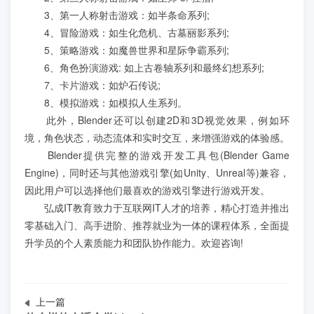
学员案例
3、第一人称射击游戏：如半条命系列;
4、冒险游戏：如生化危机、古墓丽影系列;
人才培养
5、策略游戏：如魔兽世界和星际争霸系列;
6、角色扮演游戏: 如上古卷轴系列和最终幻想系列;
7、卡片游戏：如炉石传说;
教育创新产品
8、模拟游戏：如模拟人生系列。
此外，Blender还可以创建2D和3D视觉效果，例如环
关于我们
境，角色状态，动态流体和实时交互，来增强游戏的体验感。
Blender提供完整的游戏开发工具包(Blender Game
Engine)，同时还与其他游戏引擎(如Unity、Unreal等)兼容，
因此用户可以选择他们最喜欢的游戏引擎进行游戏开发。
弘成IT教育致力于互联网IT人才的培养，精心打造并推出
零基础入门、高手进阶、推荐就业为一体的课程体系，全面提
升学员的个人素质能力和团队协作能力。欢迎咨询!
上一篇