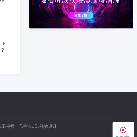
体
验？
试工程师
元宇宙UE5视效设计