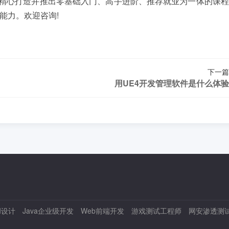
精心打造并推出零基础入门、高手进阶、推荐就业为一体的课程
能力。欢迎咨询!
下一篇
用UE4开发管理软件是什么体
I设计
Java企业级开发
Web前端开发
游戏测试工程师
网安渗透测