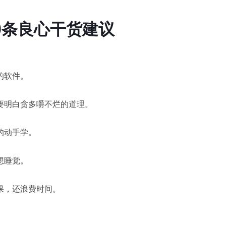
0条良心干货建议
的软件。
要明白贪多嚼不烂的道理。
的动手学。
想睡觉。
果，还浪费时间。