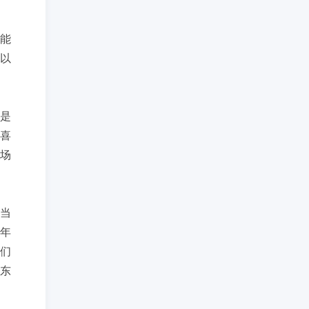
能
以
是
喜
场
，当
年
你们
东