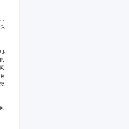
加
你
电
的
，同
有
的效
问