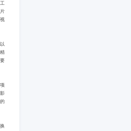
工
片
，视
以
精
然要
项
影
的
换