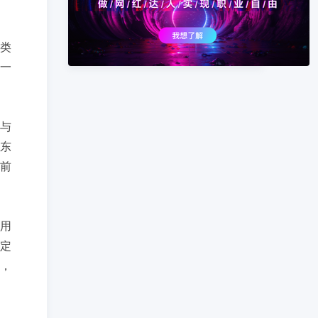
类
一
。
与
些东
前
用
定
，