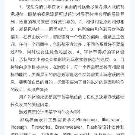
学员案例
1、视觉流的引导在设计页面的时候会尽量考虑人眼的视
觉规律，眼睛的视觉流是可以通过对界面控件合理的层级罗
人才培养
列，恰当的布局来进行有效引导的。2、相似相近原则相似相
近，就是风格统一，同类相近。3、色彩偏向和色彩层次色彩
偏向，在界面设计中，都应该有一个色彩的偏向，也就是主色
教育创新产品
调。任何一个画面中，色彩都不宜过多，不同色系最好不要超
过3种。同时也要注意色彩层次。4、字体节奏好的字体设
关于我们
计，形状和大小都会直接影响到玩家接收信息的速度。5、目
标导向原则目标导向，在游戏中，每一个界面都是具有相应目
标功能的，界面展示的信息必须是这个功能需要让玩家获的信
息。要明确自己的目的，尽量不要为了目的以外的原因影响你
的设计。6.用户体验
用户的体验永远是属于首要地位的，它也是决定游戏能够
长久发展的关键因素。
游戏界面设计需要学习什么内容?
游戏界面设计主要需要学习Photoshop、Illustrator、
Indesign、Fireworks、Dreamweaver、Flash等设计软件和
游戏登陆页面、系统界面、游戏Logo设计、图标设计、游戏