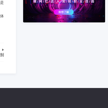
是
体
别