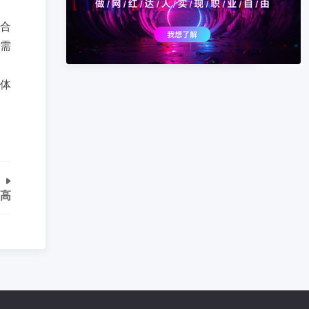
合
需
体
高