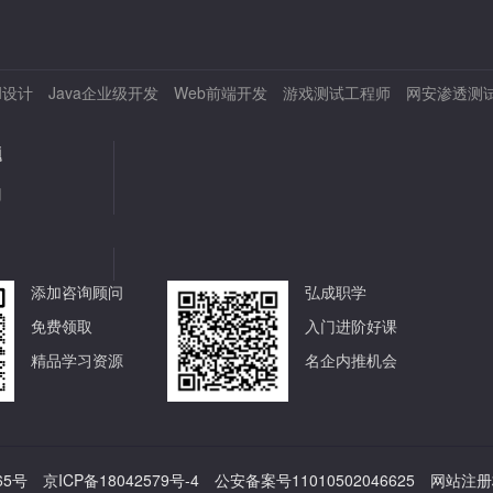
I设计
Java企业级开发
Web前端开发
游戏测试工程师
网安渗透测
题
用
添加咨询顾问
弘成职学
免费领取
入门进阶好课
精品学习资源
名企内推机会
65号 京ICP备18042579号-4 公安备案号11010502046625 网站注册标号