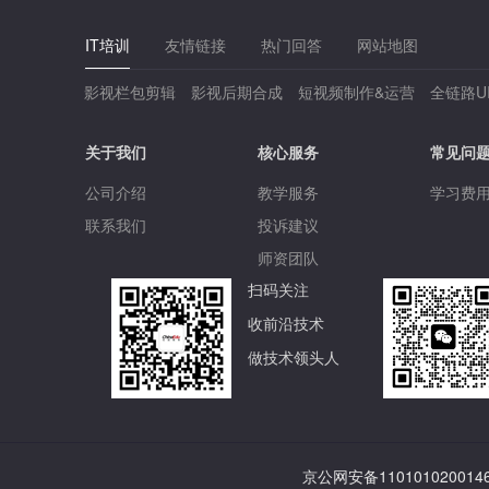
IT培训
友情链接
热门回答
网站地图
影视栏包剪辑
影视后期合成
短视频制作&运营
全链路U
关于我们
核心服务
常见问
公司介绍
教学服务
学习费
联系我们
投诉建议
师资团队
扫码关注
收前沿技术
做技术领头人
京公网安备110101020014