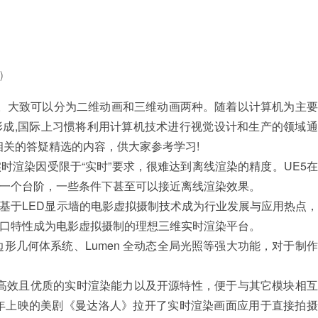
)
大致可以分为二维动画和三维动画两种。随着以计算机为主要
成,国际上习惯将利用计算机技术进行视觉设计和生产的领域通
相关的答疑精选的内容，供大家参考学习!
染因受限于“实时”要求，很难达到离线渲染的精度。UE5在
一个台阶，一些条件下甚至可以接近离线渲染效果。
于LED显示墙的电影虚拟摄制技术成为行业发展与应用热点，
口特性成为电影虚拟摄制的理想三维实时渲染平台。
多边形几何体系统、Lumen 全动态全局光照等强大功能，对于制
E)具备高效且优质的实时渲染能力以及开源特性，便于与其它模块相
9年上映的美剧《曼达洛人》拉开了实时渲染画面应用于直接拍