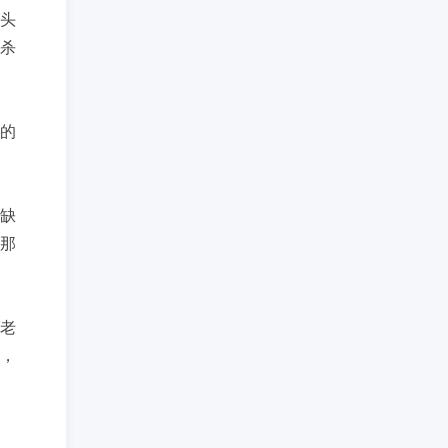
头
杀
的
缺
，那
老
，