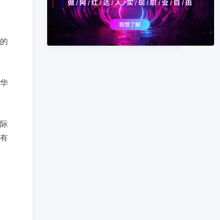
的
。
华
际
有