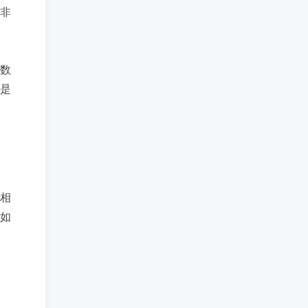
非
数
是
相
如